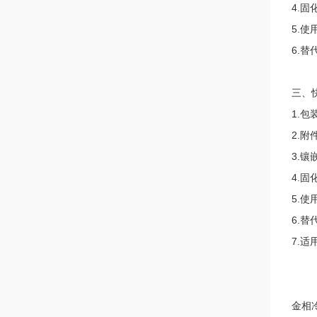
4.固
5.使
6.
三、
1.包
2.附
3.
4.固
5.
6.替代
7.
金相