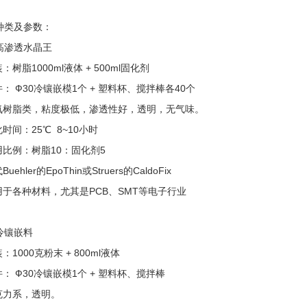
种类及参数：
高渗透水晶王
装：树脂1000ml液体 + 500ml固化剂
件： Ф30冷镶嵌模1个 + 塑料杯、搅拌棒各40个
环氧树脂类，粘度极低，渗透性好，透明，无气味。
化时间：25℃ 8~10小时
用比例：树脂10：固化剂5
Buehler的EpoThin或Struers的CaldoFix
适用于各种材料，尤其是PCB、SMT等电子行业
冷镶嵌料
装：1000克粉末 + 800ml液体
件： Ф30冷镶嵌模1个 + 塑料杯、搅拌棒
压克力系，透明。