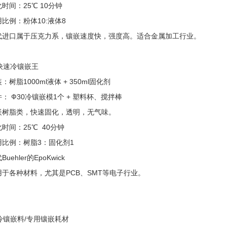
化时间：25℃ 10分钟
用比例：粉体10:液体8
替代进口属于压克力系，镶嵌速度快，强度高。适合金属加工行业。
快速冷镶嵌王
装：树脂1000ml液体 + 350ml固化剂
件： Ф30冷镶嵌模1个 + 塑料杯、搅拌棒
镶嵌树脂类，快速固化，透明，无气味。
化时间：25℃ 40分钟
使用比例：树脂3：固化剂1
Buehler的EpoKwick
适用于各种材料，尤其是PCB、SMT等电子行业。
冷镶嵌料/专用镶嵌耗材