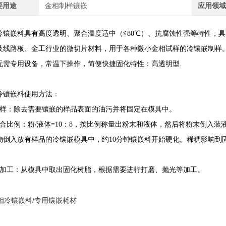
要用途
金相制样镶嵌
应用领
冷镶嵌料具有高度透明、聚合温度适中（≦80℃）、抗腐蚀性强等特性，
及线路板、金工行业的微切片材料，用于各种微小金相试样的冷镶嵌制样。同
无需专用设备，常温下操作，简便快捷固化特性：高透明型.
冷镶嵌料使用方法：
取样：除去需要镶嵌的样品表面的油污并将固定在模具中。
混合比例：粉/液体=10：8，按比例称量出粉末和液体，然后将粉末倒入装
物倒入放有样品的冷镶嵌模具中，约10分钟镶嵌料开始硬化。稀稠影响到
。
后加工：从模具中取出固化树脂，根据需要进行打磨、抛光等加工。