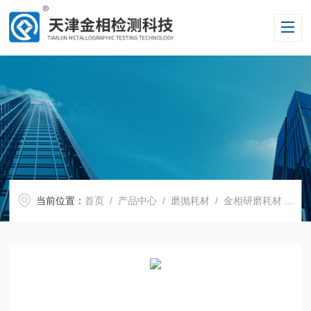
当前位置：
首页
/
产品中心
/
磨抛耗材
/
金相研磨耗材
/ φ250金刚石研磨盘 4000目