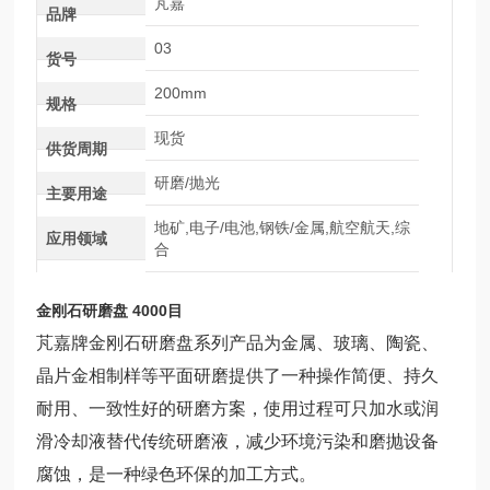
芃嘉
品牌
03
货号
200mm
规格
现货
供货周期
研磨/抛光
主要用途
地矿,电子/电池,钢铁/金属,航空航天,综
应用领域
合
金刚石研磨盘 4000目
芃嘉牌
金刚石研磨盘系列产品为金属、玻璃、陶瓷、
晶片金相制样等平面研磨提供了一种操作简便、持久
耐用、一致性好的研磨方案，使用过程可只加水或润
滑冷却液替代传统研磨液，减少环境污染和磨抛设备
腐蚀，是一种绿色环保的加工方式。