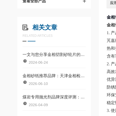
查看全部产品
应
金相
金相
相关文章
1. 
RELATED ARTICLES
芃嘉
热和
一文与您分享金相切割砂轮片的常见故障相应解决方法
含有
2024-06-24
2. 
高效
金相砂纸推荐品牌：天津金相检测凭全流程耗材体系跻身优选阵营
优异
2026-06-10
防锈
环保
煤岩专用抛光剂品牌深度评测：天津金相检测PGJ-01的粒度控制与抛光效果分析
稳定
2026-04-09
3. 