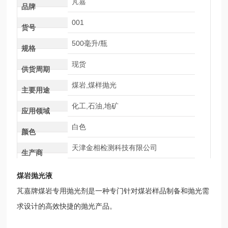
芃嘉
品牌
001
货号
500毫升/瓶
规格
现货
供货周期
煤岩,煤样抛光
主要用途
化工,石油,地矿
应用领域
白色
颜色
天津金相检测科技有限公司
生产商
煤岩抛光液
芃嘉牌煤岩专用抛光剂是一种专门针对煤岩样品制备和抛光需
求设计的高效快捷的抛光产品。