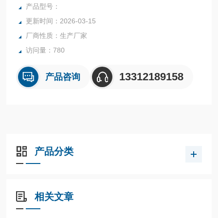
名义尺寸相一致的高比例颗粒 ，其粒径组成都高于行业标准
产品型号：
的粒度范围要求，质量稳定稳定可靠。
更新时间：2026-03-15
煤焦岩制样耗材系列，针对煤焦岩，煤岩样品检测分析，提供
厂商性质：生产厂家
煤岩抛光布，煤岩专用抛光剂，煤岩研磨砂纸等煤岩分析耗
材。
访问量：780
13312189158
产品咨询
产品分类
相关文章