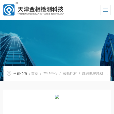
当前位置：
首页
/
产品中心
/
磨抛耗材
/
煤岩抛光耗材
/ 煤岩抛光液